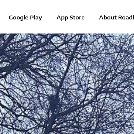
Google Play
App Store
About Roadl