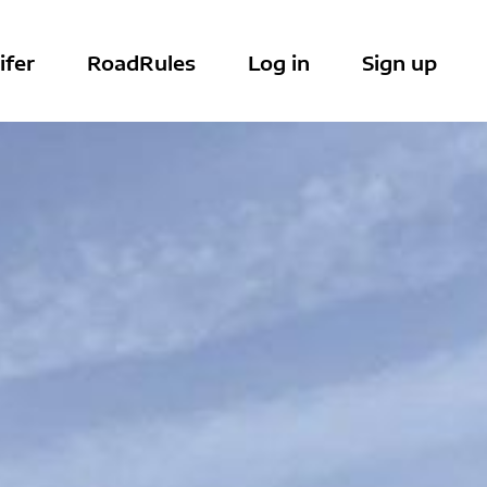
ifer
RoadRules
Log in
Sign up